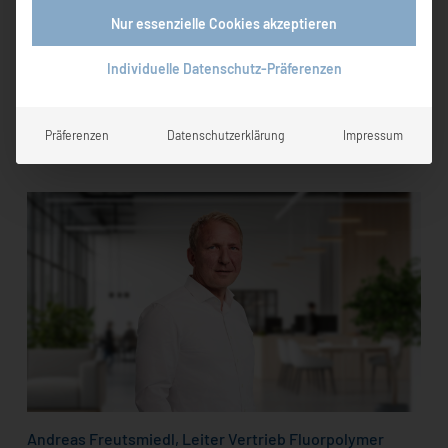
LANGJÄHRIGE
Vereinfachtes Chinesisch
Nur essenzielle Cookies akzeptieren
ERFAHRUNG ALS
Individuelle Datenschutz-Präferenzen
INNOVATIONSMOTOR
Präferenzen
Datenschutzerklärung
Impressum
Andreas Freutsmiedl, Leiter Vertrieb Fluorpolymer