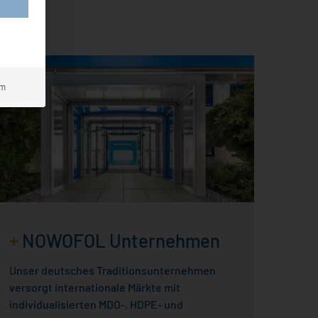
um
+
NOWOFOL Unternehmen
Unser deutsches Traditionsunternehmen
versorgt internationale Märkte mit
individualisierten MDO-, HDPE- und