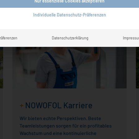
Nur essenzielle Cookies akzeptieren
ren
Individuelle Datenschutz-Präferenzen
räferenzen
Datenschutzerklärung
Impress
+
NOWOFOL Karriere
Wir bieten echte Perspektiven. Beste
Teamleistungen sorgen für ein profitables
Wachstum und eine kontinuierliche