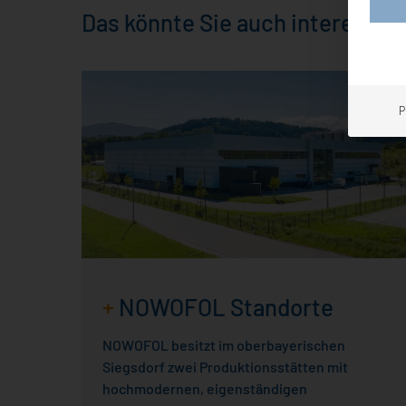
Das könnte Sie auch interessie
P
+
NOWOFOL Standorte
NOWOFOL besitzt im oberbayerischen
Siegsdorf zwei Produktionsstätten mit
hochmodernen, eigenständigen