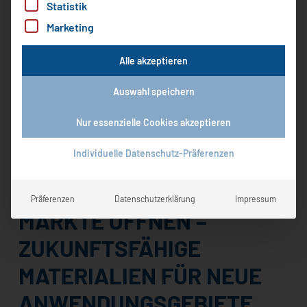
Statistik
Marketing
Alle akzeptieren
Englisch
Auswahl speichern
Vereinfachtes Chinesisch
Nur essenzielle Cookies akzeptieren
Individuelle Datenschutz-Präferenzen
INNOVATIONSFOLIEN, DIE
Präferenzen
Datenschutzerklärung
Impressum
MÄRKTE ÖFFNEN –
ZUKUNFTSFÄHIGE
MATERIALIEN FÜR NEUE
ANWENDUNGSGEBIETE