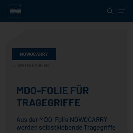
Skip
Menu
to
search
main
Close
content
Menu
NOWOCARRY
→ WEITERE FOLIEN
NOWOSTRAIGHT
MDO-FOLIE FÜR
NOWOCARRY
NOWOLABEL
TRAGEGRIFFE
NOWODECOR
NOWOBAND
Aus der MDO-Folie NOWOCARRY
NOWOTAPE
werden selbstklebende Tragegriffe
NOWOFLON PVDF