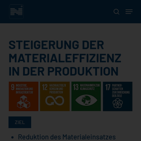
Skip
Menu
to
search
main
Close
content
Menu
STEIGERUNG DER
MATERIALEFFIZIENZ
IN DER PRODUKTION
ZIEL
Reduktion des Materialeinsatzes