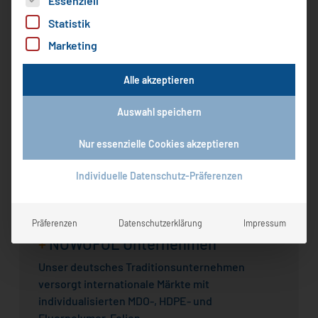
Essenziell
Statistik
Marketing
Alle akzeptieren
Englisch
Auswahl speichern
Vereinfachtes Chinesisch
Nur essenzielle Cookies akzeptieren
Individuelle Datenschutz-Präferenzen
Präferenzen
Datenschutzerklärung
Impressum
+
NOWOFOL Unternehmen
Unser deutsches Traditionsunternehmen
versorgt internationale Märkte mit
individualisierten MDO-, HDPE- und
Fluorpolymer-Folien.