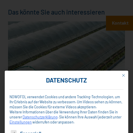
Das könnte Sie auch interessieren
Kontakt
Mit die
DATENSCHUTZ
NOWOFOL verwendet Cookies und andere Tracking-Technologien, um
Ihr Erlebnis auf der Website zu verbessern. Um Videos sehen zu können,
+
NOWOGREEN Gewächshäuser
müssen Sie die Cookies für externe Videos akzeptieren.
Weitere Informationen über die Verwendung Ihrer Daten finden Sie in
Die professionelle und lichtdurchlässige
unserer
Datenschutzerklärung
.
Sie können Ihre Auswahl jederzeit unter
Premiumfolie für die Eindeckung Ihrer
Einstellungen
widerrufen oder anpassen.
Gewächshäuser.
Es folgt eine Liste der Service-Gruppen, für die eine Einwi